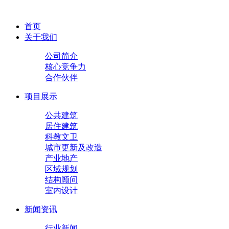
首页
关于我们
公司简介
核心竞争力
合作伙伴
项目展示
公共建筑
居住建筑
科教文卫
城市更新及改造
产业地产
区域规划
结构顾问
室内设计
新闻资讯
行业新闻