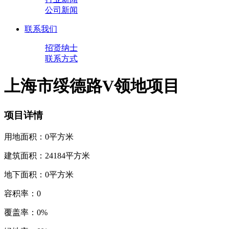
公司新闻
联系我们
招贤纳士
联系方式
上海市绥德路V领地项目
项目详情
用地面积：0平方米
建筑面积：24184平方米
地下面积：0平方米
容积率：0
覆盖率：0%