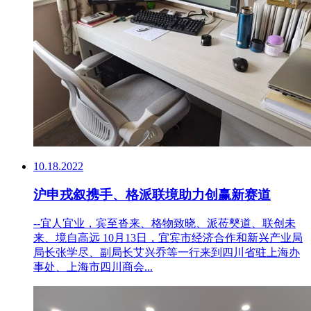
10.18.2022
沪申戎叙携手、格派联境助力创赢新赛道
--宜人宜业，宾至沓来、格物致晓、派莅僰道、联创未
来、境自高远 10月13日，宜宾市经济合作和新兴产业局
局长张学尽、副局长艾兴乔等一行来到四川省驻上海办
事处、上海市四川商会...