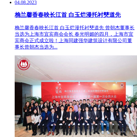
04.08.2023
桷兰馨香春映长江首 白玉烂漫托衬僰道先
桷兰馨香春映长江首 白玉烂漫托衬僰道先 曾朝杰董事长
当选为上海市宜宾商会会长 春光明媚的四月，上海市宜
宾商会正式成立啦！上海同建强华建筑设计有限公司董
事长曾朝杰当选为...