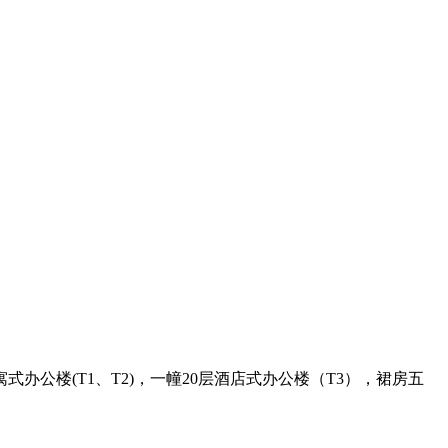
公楼(T1、T2)，一幢20层酒店式办公楼（T3），裙房五