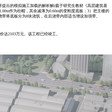
界提出的模拟施工加载的解析解(载于研究生教材《高层建筑基
.00m作为柱帽，其余减薄为0.60m的变刚度底板；3）把主楼的
浇带将底板分为8块浇筑，在后浇带内部适当增设加强带。
造价达2103万元。该工程已经竣工。