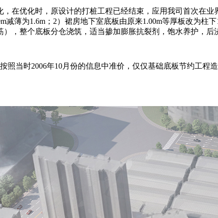
化，在优化时，原设计的打桩工程已经结束，应用我司首次在业
减薄为1.6m；2）裙房地下室底板由原来1.00m等厚板改为柱下1
筋），整个底板分仓浇筑，适当掺加膨胀抗裂剂，饱水养护，后
 t，按照当时2006年10月份的信息中准价，仅仅基础底板节约工程