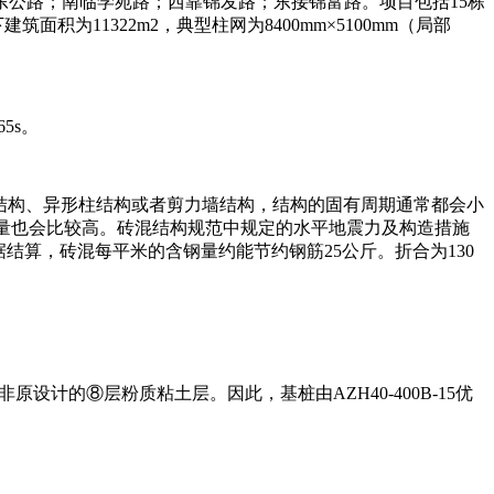
公路；南临学苑路；西靠锦发路；东接锦富路。项目包括15栋
为11322m2，典型柱网为8400mm×5100mm（局部
5s。
框架结构、异形柱结构或者剪力墙结构，结构的固有周期通常都会小
钢量也会比较高。砖混结构规范中规定的水平地震力及构造措施
结算，砖混每平米的含钢量约能节约钢筋25公斤。折合为130
计的⑧层粉质粘土层。因此，基桩由AZH40-400B-15优