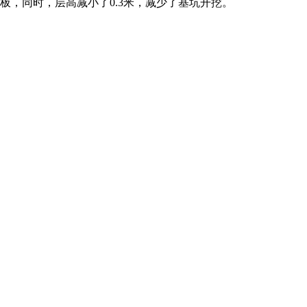
板，同时，层高减小了0.3米，减少了基坑开挖。