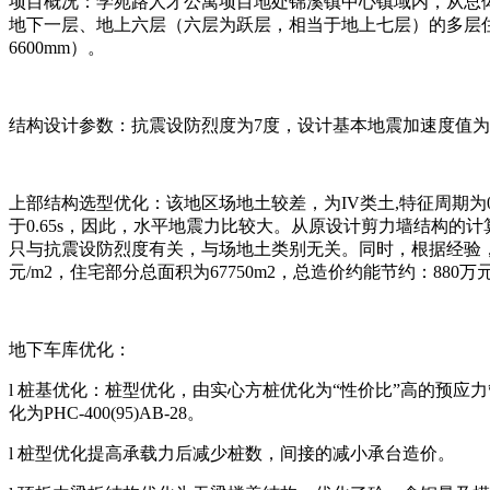
项目概况：学苑路人才公寓项目地处锦溪镇中心镇域内，从总
地下一层、地上六层（六层为跃层，相当于地上七层）的多层住宅，总
6600mm）。
结构设计参数：抗震设防烈度为7度，设计基本地震加速度值为 0.
上部结构选型优化：该地区场地土较差，为IV类土,特征周期为
于0.65s，因此，水平地震力比较大。从原设计剪力墙结构
只与抗震设防烈度有关，与场地土类别无关。同时，根据经验，
元/m2，住宅部分总面积为67750m2，总造价约能节约：880万
地下车库优化：
l 桩基优化：桩型优化，由实心方桩优化为“性价比”高的预应力
化为PHC-400(95)AB-28。
l 桩型优化提高承载力后减少桩数，间接的减小承台造价。