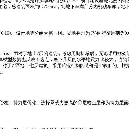
体规划上此区域是锦溪镇现代化生活区。项目建设基地北侧为锦东
建筑面积为67750m2，纯地下车库部分为机动车库，地下建筑面积
10g，设计地震分组为第一组。场地类别为 IV类,特征周期为0.6
0.65s。而对于地上7层的建筑，考虑周期折减后，无论采用
的计算模型数据也反映了这点，底下几层的水平地震力比较大，含
对于7°区地上七层建筑，采用砖混结构的造价是比较低的。根据
元。
管桩；持力层优化，选择承载力更高的⑩层粉土层作为持力层而非原设