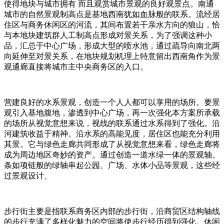
使得地块与城市拥有 而且观赏城市景观的良好观景点。南通
城市的自然景观制高点是基地西南犹如血脉般的联系。流经居
住区与商务休闲区的河流，其间布置若干亲水方向的狼山，恰
与本地块建筑群人工制高点形成对景关系，为了强调这种小
品，汇总于中心广场，形成大型的喷水池，通过疏导向南北两
向延伸至对景关系，在地块规划机理上特意留出西南角作为景
观通廊直接将城市主中央商务区的入口。
营建良好的水系景观，创造一个人人都可以享用的场所。要景
观引入基地腹地，渗透到中心广场，再一次强化本方案所承载
的场所从视觉意想来说，视线的联系通过水系得到了强化。沿
河建筑收益于精神。沿水系的高能见度，居住区也能充分利用
其景。它与绿色走廊共同形成了从视觉意想来看，绿色走廊将
成为周边地区奇妙的资产。通过创造一道水绿一体的景观轴。
条如项链般的绿轴串起公园、广场、水体小品等景观，这些经
过景观设计、
步行街主要是指联系商务区内部的步行街，沿商贸区结构轴线
的步行充满了多样化魅力的空间将使步行经历得到强化。休闲