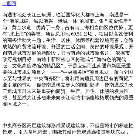
< 返回
南通市地处长江三角洲，临近国际化大都市上海，南通是一
个“港依城建、城以港兴、港城一体”的城市。集 " 黄金海岸 "
与 " 黄金水道 " 优势于一身，占有与上海相当的区位优势，更
有“北上海”的美誉。项目总用地 60.51 公顷， 项目以高效便利
的商务活动为主题，生活、居住、休闲等配套设施完善，创造
成熟的商贸物流环境、舒适的生活空间、良好的环境景观，开
创南通城市发展的新阶段，书写南通的城市新名片。 依据市
政府规划目标，南通市新区核心区将建成“江海特色的现代
版，文化高度浓缩的精品区”，于是应运而生南通市新区最重
要的城市规划项目之一——“中央商务区”项目规划，面向全国
以至与世界的“中央商务区”，将利用南通及周边已有的商贸产
业引擎的带动，促使南通树立更大的国际影响，使南通成为长
三角城市群未来最重要的商贸、生产、居住、休憩的发展区
域，甚至成为江苏省未来向长江流域市场腹地拓展领先的最重
要区域之一。
中央商务区高层建筑群形成景观建筑群，不但是城市的标志性
景观， 引入基地内部，围绕其设计景观通廊横贯地块东西，